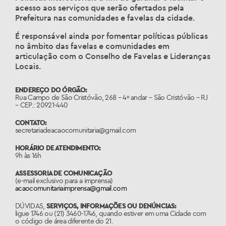
acesso aos serviços que serão ofertados pela
Prefeitura nas comunidades e favelas da cidade.
É responsável ainda por fomentar políticas públicas
no âmbito das favelas e comunidades em
articulação com o Conselho de Favelas e Lideranças
Locais.
ENDEREÇO DO ÓRGÃO:
Rua Campo de São Cristóvão, 268 – 4º andar –
São Cristóvão – RJ
– CEP.: 20921-440
CONTATO:
secretariadeacaocomunitaria@gmail.com
HORÁRIO DE ATENDIMENTO:
9h às 16h
ASSESSORIA DE COMUNICAÇÃO
(e-mail exclusivo para a imprensa)
acaocomunitariaimprensa@gmail.com
DÚVIDAS,
SERVIÇOS, INFORMAÇÕES OU DENÚNCIAS:
ligue 1746 ou (21) 3460-1746, quando estiver em uma Cidade com
o código de área diferente do 21.