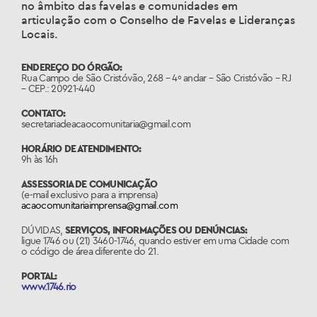
no âmbito das favelas e comunidades em
articulação com o Conselho de Favelas e Lideranças
Locais.
ENDEREÇO DO ÓRGÃO:
Rua Campo de São Cristóvão, 268 – 4º andar –
São Cristóvão – RJ
– CEP.: 20921-440
CONTATO:
secretariadeacaocomunitaria@gmail.com
HORÁRIO DE ATENDIMENTO:
9h às 16h
ASSESSORIA DE COMUNICAÇÃO
(e-mail exclusivo para a imprensa)
acaocomunitariaimprensa@gmail.com
DÚVIDAS,
SERVIÇOS, INFORMAÇÕES OU DENÚNCIAS:
ligue 1746 ou (21) 3460-1746, quando estiver em uma Cidade com
o código de área diferente do 21.
PORTAL:
www.1746.rio