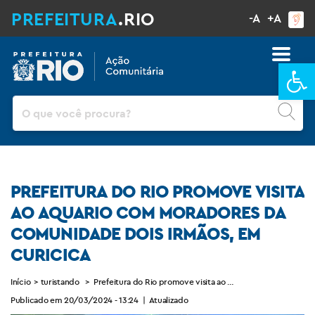
PREFEITURA
.RIO
-A
+A
Ba
Pesquisar
PREFEITURA DO RIO PROMOVE VISITA
AO AQUARIO COM MORADORES DA
COMUNIDADE DOIS IRMÃOS, EM
CURICICA
Início
>
turistando
>
Prefeitura do Rio promove visita ao AquaRio com morador
Publicado em 20/03/2024 - 13:24
|
Atualizado