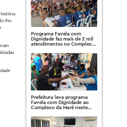
história
do Rio
e
Programa Favela com
Dignidade faz mais de 2 mil
atendimentos no Complexo
ceram
da Maré
alizadas
cidade
s
Prefeitura leva programa
Favela com Dignidade ao
Complexo da Maré neste
sábado