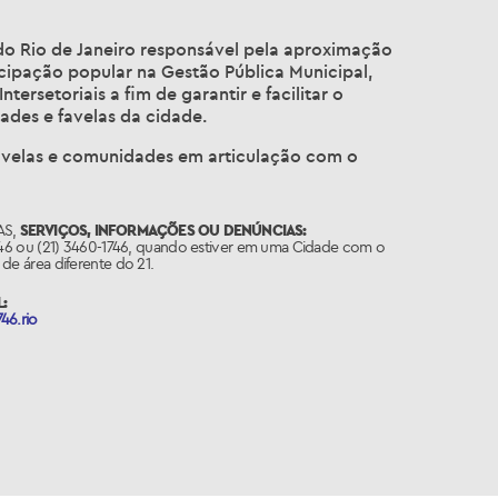
do Rio de Janeiro responsável pela aproximação
icipação popular na Gestão Pública Municipal,
ersetoriais a fim de garantir e facilitar o
ades e favelas da cidade.
favelas e comunidades em articulação com o
S,
SERVIÇOS, INFORMAÇÕES OU DENÚNCIAS:
746 ou (21) 3460-1746, quando estiver em uma Cidade com o
de área diferente do 21.
:
46.rio