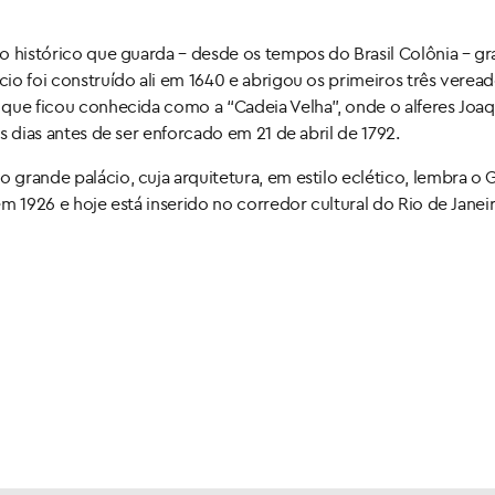
tio histórico que guarda – desde os tempos do Brasil Colônia – g
cio foi construído ali em 1640 e abrigou os primeiros três verea
e que ficou conhecida como a “Cadeia Velha”, onde o alferes Joa
ês dias antes de ser enforcado em 21 de abril de 1792.
o grande palácio, cuja arquitetura, em estilo eclético, lembra o 
em 1926 e hoje está inserido no corredor cultural do Rio de Janei