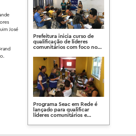
rande
dores
quim José
Prefeitura inicia curso de
qualificação de líderes
comunitários com foco no
Grand
desenvolvimento
ro.
sustentável
Programa Seac em Rede é
lançado para qualificar
líderes comunitários e
incentivar a sustentabilidade