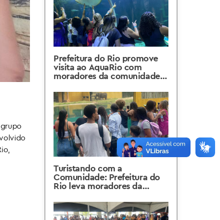
Prefeitura do Rio promove
visita ao AquaRio com
moradores da comunidade
Dois Irmãos, em Curicica
m grupo
nvolvido
io,
Turistando com a
Comunidade: Prefeitura do
Rio leva moradores da
comunidade do Cesarão ao
BioParque