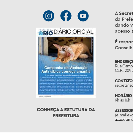
A
Secre
da Prefe
dando vo
acesso a
É respo
Conselho
ENDEREÇ
Rua Campo
CEP.: 209
CONTATO
secretari
HORÁRIO 
9h às 16h
CONHEÇA A ESTUTURA DA
ASSESSO
(e-mail ex
PREFEITURA
acaocomun