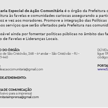
taria Especial de Ação Comunitária
é o órgão da Prefeitura 
itura às favelas e comunidades cariocas assegurando a part
z e vez aos moradores. Promove a integração das Políticas Int
os serviços que serão ofertados pela Prefeitura nas comunid
nsável ainda por fomentar políticas públicas no âmbito das 
 de Favelas e Lideranças Locais.
O DO ÓRGÃO:
DÚVIDA
 de São Cristóvão, 268 – 4º andar –
São Cristóvão – RJ –
ligue 1
21-440
código 
:
PORTAL
adeacaocomunitaria@gmail.com
www.17
DE ATENDIMENTO:
RIA DE COMUNICAÇÃO
clusivo para a imprensa)
itariaimprensa@gmail.com