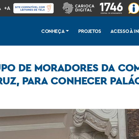
A
+A
CONHEÇA
PROJETOS
ACESSO À 
UPO DE MORADORES DA CO
RUZ, PARA CONHECER PALÁ
idade Areia Branca, em Santa Cruz, para conhecer Palácio Tiradentes