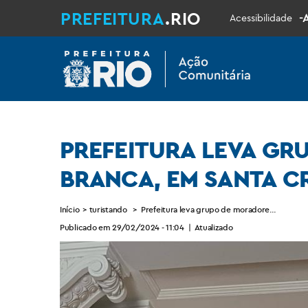
PREFEITURA
.RIO
-
Acessibilidade
PREFEITURA LEVA GR
BRANCA, EM SANTA C
Início
>
turistando
>
Prefeitura leva grupo de moradores da comun
Publicado em 29/02/2024 - 11:04
|
Atualizado